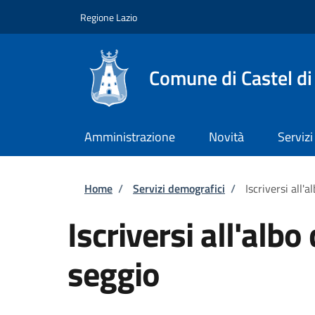
Salta al contenuto principale
Skip to footer content
Regione Lazio
Comune di Castel di
Amministrazione
Novità
Servizi
Briciole di pane
Home
/
Servizi demografici
/
Iscriversi all'a
Iscriversi all'albo
seggio