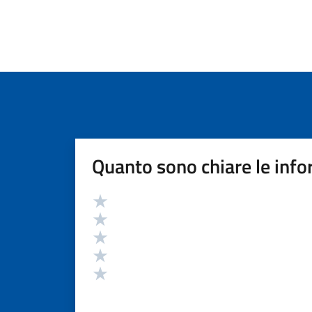
Quanto sono chiare le info
Valutazione
Valuta 5 stelle su 5
Valuta 4 stelle su 5
Valuta 3 stelle su 5
Valuta 2 stelle su 5
Valuta 1 stelle su 5