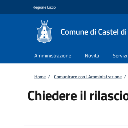
Salta al contenuto principale
Skip to footer content
Regione Lazio
Comune di Castel di
Amministrazione
Novità
Servizi
Briciole di pane
Home
/
Comunicare con l'Amministrazione
/
Chiedere il rilascio