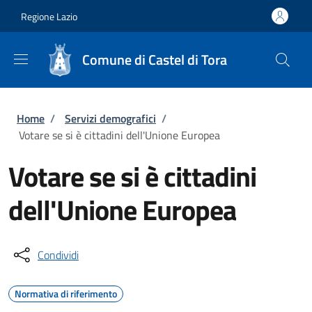
Salta al contenuto principale
Skip to footer content
Regione Lazio
Comune di Castel di Tora
Briciole di pane
Home
/
Servizi demografici
/
Votare se si è cittadini dell'Unione Europea
Votare se si è cittadini
dell'Unione Europea
Condividi
Normativa di riferimento