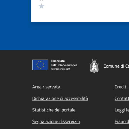
Valuta 1 stelle su 5
Comune di Ca
Footer menu
Area riservata
Crediti
Dichiarazione di accessibilità
Contatt
Statistiche del portale
Leggi l
Segnalazione disservizio
Piano d