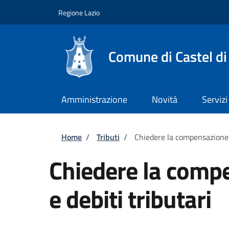
Salta al contenuto principale
Skip to footer content
Regione Lazio
Comune di Castel di
Amministrazione
Novità
Servizi
Briciole di pane
Home
/
Tributi
/
Chiedere la compensazione tr
Chiedere la compe
e debiti tributari