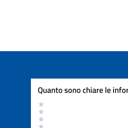
Quanto sono chiare le info
Valutazione
Valuta 5 stelle su 5
Valuta 4 stelle su 5
Valuta 3 stelle su 5
Valuta 2 stelle su 5