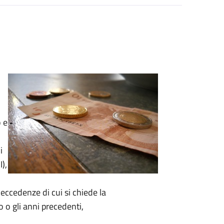
o
e
i
),
 eccedenze di cui si chiede la
o gli anni precedenti,