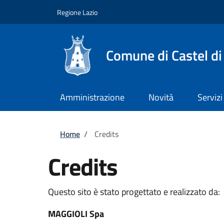
Salta al contenuto principale
Skip to footer content
Regione Lazio
Comune di Castel di
Amministrazione
Novità
Servizi
Briciole di pane
Home
/
Credits
Credits
Questo sito è stato progettato e realizzato da:
MAGGIOLI Spa