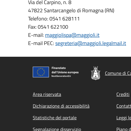
Via del Carpino, n. 8
47822 Santarcangelo di Romagna (RN)
Telefono: 0541 628111
Fax: 0541 622100
E-mail:
maggiolispa@maggioli.it
E-mail PEC:
segreteria@maggioli.legalmail.it
Comune di Ca
Footer menu
Area riservata
Crediti
Dichiarazione di accessibilità
Contatt
Statistiche del portale
Leggi l
Segnalazione disservizio
Piano d