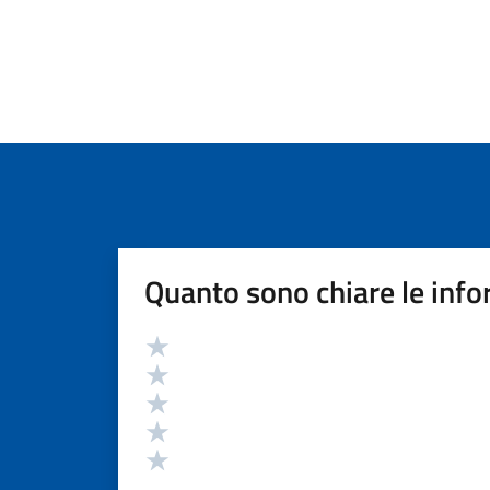
Quanto sono chiare le info
Valutazione
Valuta 5 stelle su 5
Valuta 4 stelle su 5
Valuta 3 stelle su 5
Valuta 2 stelle su 5
Valuta 1 stelle su 5