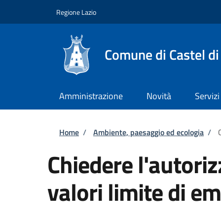
Salta al contenuto principale
Skip to footer content
Regione Lazio
Comune di Castel di
Amministrazione
Novità
Servizi
Briciole di pane
Home
/
Ambiente, paesaggio ed ecologia
/
Chiedere l'autoriz
valori limite di e