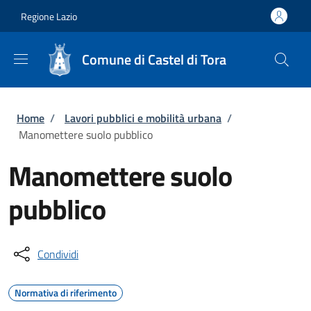
Salta al contenuto principale
Skip to footer content
Regione Lazio
Comune di Castel di Tora
Briciole di pane
Home
/
Lavori pubblici e mobilità urbana
/
Manomettere suolo pubblico
Manomettere suolo
pubblico
Condividi
Normativa di riferimento