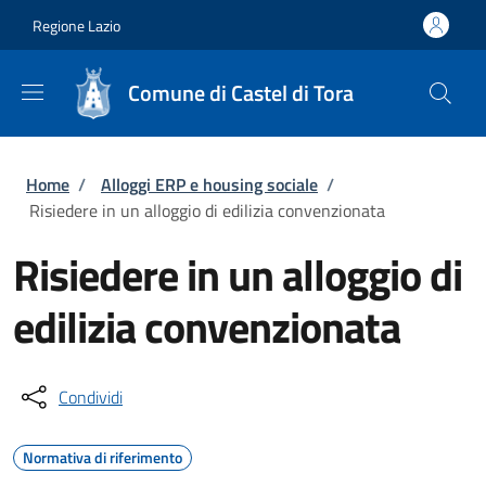
Salta al contenuto principale
Skip to footer content
Regione Lazio
Comune di Castel di Tora
Briciole di pane
Home
/
Alloggi ERP e housing sociale
/
Risiedere in un alloggio di edilizia convenzionata
Risiedere in un alloggio di
edilizia convenzionata
Condividi
Normativa di riferimento