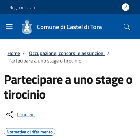
Salta al contenuto principale
Skip to footer content
Regione Lazio
Comune di Castel di Tora
Briciole di pane
Home
/
Occupazione, concorsi e assunzioni
/
Partecipare a uno stage o tirocinio
Partecipare a uno stage o
tirocinio
Condividi
Normativa di riferimento