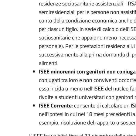
residenze sociosanitarie assistenziali - RS
semiresidenziali per le persone non assistib
conto della condizione economica anche dei
per ciascun figlio. In sede di calcolo dell’I
sociosanitarie che appaiono meno necessari
personale). Per le prestazioni residenziali,
successivamente alla prima domanda di pres
alimenti.
ISEE minorenni con genitori non coniugat
coniugati tra loro e non conviventi occorr
essa incida o meno nell’ISEE del nucleo fami
rivolte a studenti universitari con genitori
ISEE Corrente
: consente di calcolare un 
nell’ipotesi in cui nei 18 mesi precedenti 
esempio, risoluzione del rapporto o sospens
L'ISEE ha validità fino al 31 dicembre dello ste