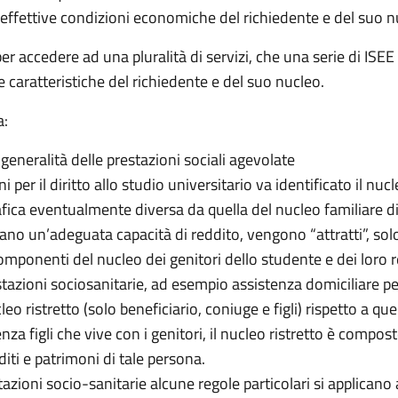
le effettive condizioni economiche del richiedente e del suo n
r accedere ad una pluralità di servizi, che una serie di ISEE v
e caratteristiche del richiedente e del suo nucleo.
a:
a generalità delle prestazioni sociali agevolate
ni per il diritto allo studio universitario va identificato il nu
a eventualmente diversa da quella del nucleo familiare di pr
ano un’adeguata capacità di reddito, vengono “attratti”, solo 
omponenti del nucleo dei genitori dello studente e dei loro re
estazioni sociosanitarie, ad esempio assistenza domiciliare p
cleo ristretto (solo beneficiario, coniuge e figli) rispetto a 
a figli che vive con i genitori, il nucleo ristretto è compost
diti e patrimoni di tale persona.
stazioni socio-sanitarie alcune regole particolari si applicano 