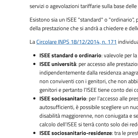
servizi o agevolazioni tariffarie sulla base del
Esistono sia un ISEE "standard" o "ordinario", pe
della prestazione che si andrà a chiedere e dell
La
Circolare INPS 18/12/2014, n. 171
individu
ISEE standard o ordinario
: valevole per l
ISEE università
: per accesso alle prestazio
indipendentemente dalla residenza anagrafic
non conviventi con i genitori, che non abbi
genitori e pertanto l’ISEE tiene conto dei c
ISEE sociosanitario
: per l’accesso alle pr
autosufficienti, è possibile scegliere un nu
disabilità maggiorenne, non coniugata e senz
calcolo dell’ISEE si terrà conto solo dei red
ISEE sociosanitario-residenze
: tra le pre