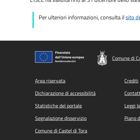
Per ulteriori informazioni, consulta il
sito d
Comune di Ca
Footer menu
Area riservata
Crediti
Dichiarazione di accessibilità
Contatt
Statistiche del portale
Leggi l
Segnalazione disservizio
Piano d
Comune di Castel di Tora