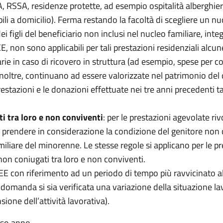
A, RSSA, residenze protette, ad esempio ospitalità alberghier
ili a domicilio). Ferma restando la facoltà di scegliere un nuc
 figli del beneficiario non inclusi nel nucleo familiare, in
SEE, non sono applicabili per tali prestazioni residenziali alcun
e in caso di ricovero in struttura (ad esempio, spese per col
 inoltre, continuano ad essere valorizzate nel patrimonio del 
tazioni e le donazioni effettuate nei tre anni precedenti t
i tra loro e non conviventi
: per le prestazioni agevolate riv
e prendere in considerazione la condizione del genitore non 
liare del minorenne. Le stesse regole si applicano per le prest
 non coniugati tra loro e non conviventi.
ISEE con riferimento ad un periodo di tempo più ravvicinato
la domanda si sia verificata una variazione della situazione 
ione dell’attività lavorativa).
sso anno.