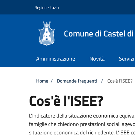
Salta al contenuto principale
Skip to footer content
Regione Lazio
Comune di Castel di
Amministrazione
Novità
Servizi
Briciole di pane
Home
/
Domande frequenti
/
Cos'è l'ISEE?
Cos'è l'ISEE?
L'Indicatore della situazione economica equiva
famiglie che chiedono prestazioni sociali agevol
situazione economica del richiedente. L’ISEE c