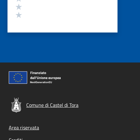
Valuta 2 stelle su 5
Valuta 1 stelle su 5
Comune di Castel di Tora
Footer menu
Area riservata