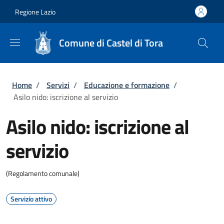
Salta al contenuto principale
Skip to footer content
Regione Lazio
Comune di Castel di Tora
Briciole di pane
Home
/
Servizi
/
Educazione e formazione
/
Asilo nido: iscrizione al servizio
Asilo nido: iscrizione al
servizio
(Regolamento comunale)
Servizio attivo