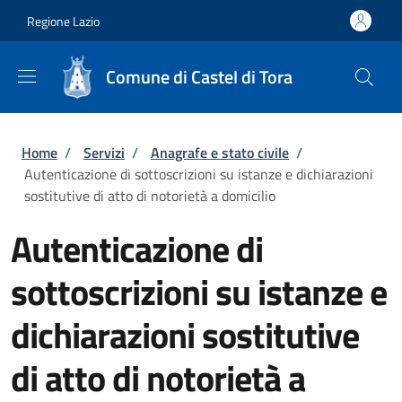
Salta al contenuto principale
Skip to footer content
Regione Lazio
Comune di Castel di Tora
Briciole di pane
Home
/
Servizi
/
Anagrafe e stato civile
/
Autenticazione di sottoscrizioni su istanze e dichiarazioni
sostitutive di atto di notorietà a domicilio
Autenticazione di
sottoscrizioni su istanze e
dichiarazioni sostitutive
di atto di notorietà a