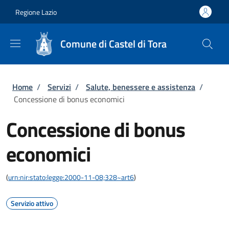
Salta al contenuto principale
Skip to footer content
Regione Lazio
Comune di Castel di Tora
Briciole di pane
Home
/
Servizi
/
Salute, benessere e assistenza
/
Concessione di bonus economici
Concessione di bonus
economici
(
urn:nir:stato:legge:2000-11-08;328~art6
)
Servizio attivo