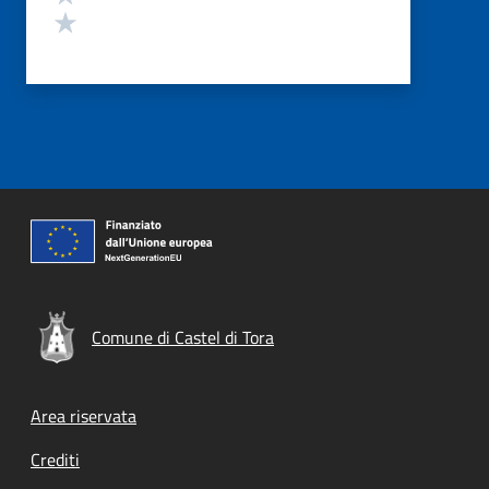
Valuta 1 stelle su 5
Comune di Castel di Tora
Footer menu
Area riservata
Crediti