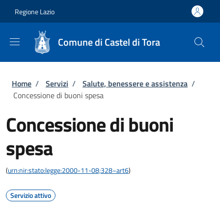
Salta al contenuto principale
Skip to footer content
Regione Lazio
Comune di Castel di Tora
Briciole di pane
Home
/
Servizi
/
Salute, benessere e assistenza
/
Concessione di buoni spesa
Concessione di buoni
spesa
(
urn:nir:stato:legge:2000-11-08;328~art6
)
Servizio attivo