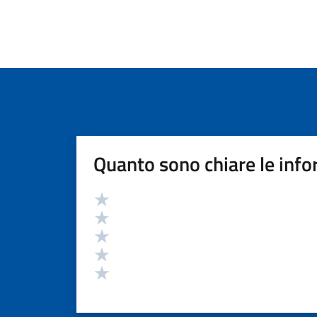
Quanto sono chiare le info
Valutazione
Valuta 5 stelle su 5
Valuta 4 stelle su 5
Valuta 3 stelle su 5
Valuta 2 stelle su 5
Valuta 1 stelle su 5