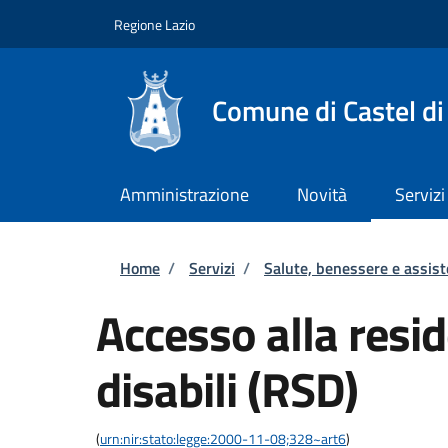
Salta al contenuto principale
Skip to footer content
Regione Lazio
Comune di Castel di
Amministrazione
Novità
Servizi
Briciole di pane
Home
/
Servizi
/
Salute, benessere e assis
Accesso alla resi
disabili (RSD)
(
urn:nir:stato:legge:2000-11-08;328~art6
)