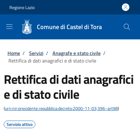
Salta al contenuto principale
Skip to footer content
Regione Lazio
Comune di Castel di Tora
Briciole di pane
Home
/
Servizi
/
Anagrafe e stato civile
/
Rettifica di dati anagrafici e di stato civile
Rettifica di dati anagrafici
e di stato civile
(
urn:nir:presidente.repubblica:decreto:2000-11-03;396~art98
)
Servizio attivo