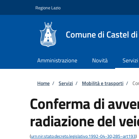
Salta al contenuto principale
Skip to footer content
Regione Lazio
Comune di Castel di
Amministrazione
Novità
Servizi
Briciole di pane
Home
/
Servizi
/
Mobilità e trasporti
/
Con
Conferma di avve
radiazione del vei
(
urn:nir:stato:decreto.legislativo:1992-04-30;285~art193
)