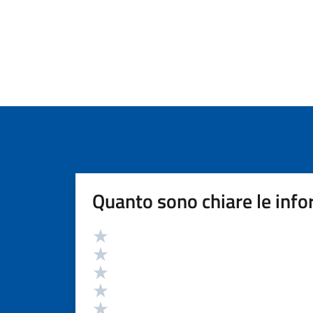
Quanto sono chiare le info
Valutazione
Valuta 5 stelle su 5
Valuta 4 stelle su 5
Valuta 3 stelle su 5
Valuta 2 stelle su 5
Valuta 1 stelle su 5