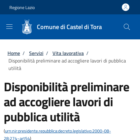
Salta al contenuto principale
Skip to footer content
Regione Lazio
Comune di Castel di Tora
Briciole di pane
Home
/
Servizi
/
Vita lavorativa
/
Disponibilità preliminare ad accogliere lavori di pubblica
utilità
Disponibilità preliminare
ad accogliere lavori di
pubblica utilità
(
urn:nir:presidente.repubblica:decreto.legislativo:2000-08-
28;274~art54
)