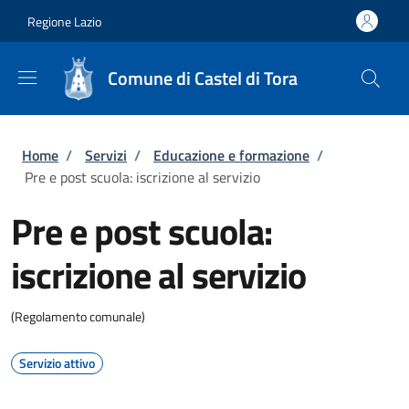
Salta al contenuto principale
Skip to footer content
Regione Lazio
Comune di Castel di Tora
Briciole di pane
Home
/
Servizi
/
Educazione e formazione
/
Pre e post scuola: iscrizione al servizio
Pre e post scuola:
iscrizione al servizio
(Regolamento comunale)
Servizio attivo