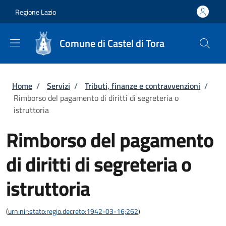
Salta al contenuto principale
Skip to footer content
Regione Lazio
Comune di Castel di Tora
Briciole di pane
Home
/
Servizi
/
Tributi, finanze e contravvenzioni
/
Rimborso del pagamento di diritti di segreteria o
istruttoria
Rimborso del pagamento
di diritti di segreteria o
istruttoria
(
urn:nir:stato:regio.decreto:1942-03-16;262
)