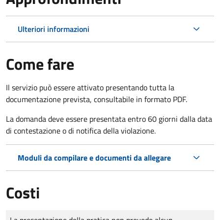
Ulteriori informazioni
Come fare
Il servizio può essere attivato presentando tutta la
documentazione prevista, consultabile in formato PDF.
La domanda deve essere presentata entro 60 giorni dalla data
di contestazione o di notifica della violazione.
Moduli da compilare e documenti da allegare
Costi
Tipo di pagamento
Importo
La presentazione della pratica non prevede alcun