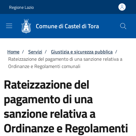
Salta al contenuto principale
Skip to footer content
Regione Lazio
Comune di Castel di Tora
Briciole di pane
Home
/
Servizi
/
Giustizia e sicurezza pubblica
/
Rateizzazione del pagamento di una sanzione relativa a
Ordinanze e Regolamenti comunali
Rateizzazione del
pagamento di una
sanzione relativa a
Ordinanze e Regolamenti