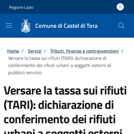
Salta al contenuto principale
Skip to footer content
Regione Lazio
Comune di Castel di Tora
Briciole di pane
Home
/
Servizi
/
Tributi, finanze e contravvenzioni
/
Versare la tassa sui rifiuti (TARI): dichiarazione di
conferimento dei rifiuti urbani a soggetti esterni al
pubblico servizio
Versare la tassa sui rifiuti
(TARI): dichiarazione di
conferimento dei rifiuti
urbani a soggetti esterni