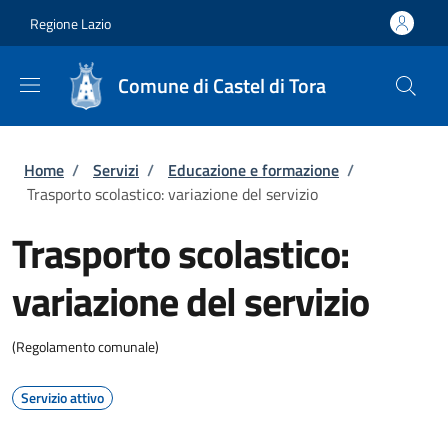
Salta al contenuto principale
Skip to footer content
Regione Lazio
Comune di Castel di Tora
Briciole di pane
Home
/
Servizi
/
Educazione e formazione
/
Trasporto scolastico: variazione del servizio
Trasporto scolastico:
variazione del servizio
(Regolamento comunale)
Servizio attivo