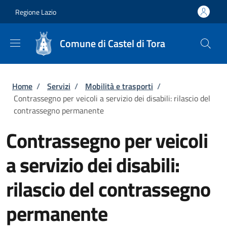
Salta al contenuto principale
Skip to footer content
Regione Lazio
Comune di Castel di Tora
Briciole di pane
Home
/
Servizi
/
Mobilità e trasporti
/
Contrassegno per veicoli a servizio dei disabili: rilascio del
contrassegno permanente
Contrassegno per veicoli
a servizio dei disabili:
rilascio del contrassegno
permanente