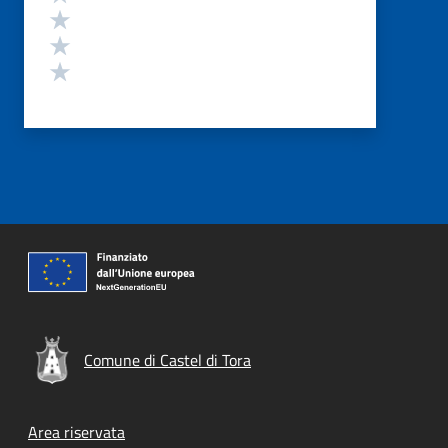
Valuta 3 stelle su 5
Valuta 2 stelle su 5
Valuta 1 stelle su 5
Comune di Castel di Tora
Footer menu
Area riservata