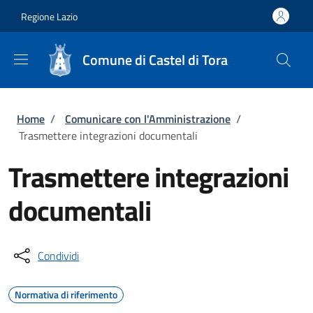
Salta al contenuto principale
Skip to footer content
Regione Lazio
Comune di Castel di Tora
Briciole di pane
Home
/
Comunicare con l'Amministrazione
/
Trasmettere integrazioni documentali
Trasmettere integrazioni
documentali
Condividi
Normativa di riferimento