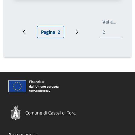
Scrivi il
Vai a…
Pagina
2
Pagina precedente
Pagina attuale
Pagina successiva
Comune di Castel di Tora
Area riservata