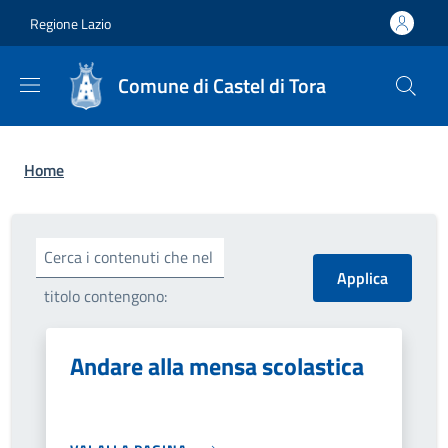
Salta al contenuto principale
Skip to footer content
Regione Lazio
Comune di Castel di Tora
Briciole di pane
Home
Cerca i contenuti che nel
titolo contengono:
Andare alla mensa scolastica