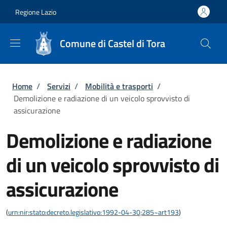
Salta al contenuto principale
Skip to footer content
Regione Lazio
Comune di Castel di Tora
Briciole di pane
Home
/
Servizi
/
Mobilità e trasporti
/
Demolizione e radiazione di un veicolo sprovvisto di
assicurazione
Demolizione e radiazione
di un veicolo sprovvisto di
assicurazione
(
urn:nir:stato:decreto.legislativo:1992-04-30;285~art193
)